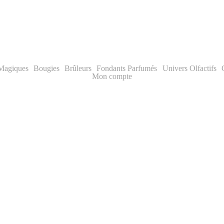
✨ Livraison offerte dès 70€ | -10% première commande
 Magiques
Bougies
Brûleurs
Fondants Parfumés
Univers Olfactifs
Mon compte