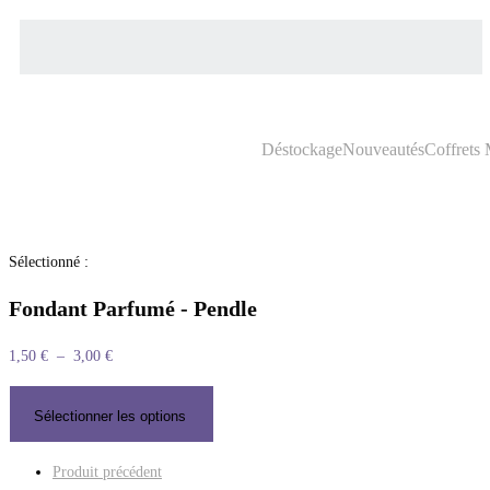
Déstockage
Nouveautés
Coffrets
Sélectionné :
Fondant Parfumé - Pendle
1,50
€
–
3,00
€
Sélectionner les options
Produit précédent