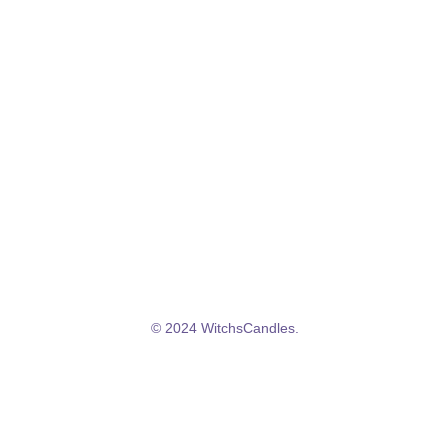
QUI SOMMES-NOUS ?
La marque
Mentions légales
CGV/CGU
Politique de confidentialité
© 2024 WitchsCandles.