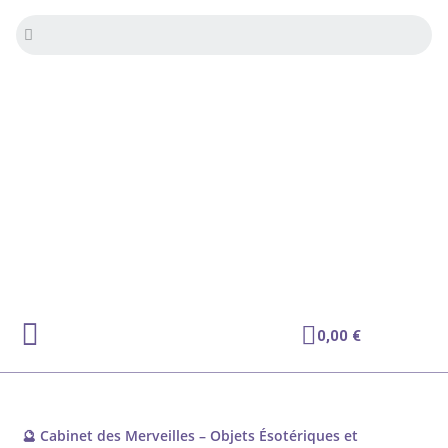
✨ Livraison offerte dès 70€ | -10% première
commande
0,00
€
🔮 Cabinet des Merveilles – Objets Ésotériques et