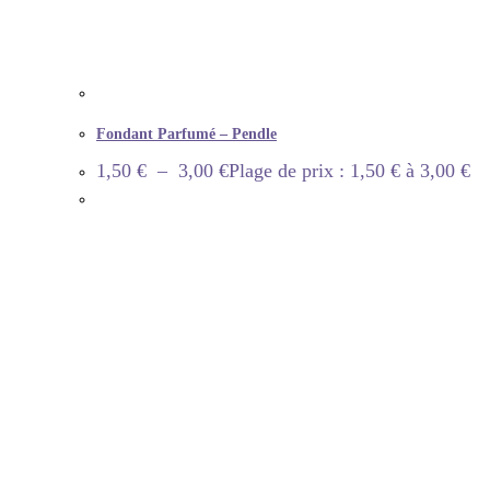
Fondant Parfumé – Pendle
1,50
€
–
3,00
€
Plage de prix : 1,50 € à 3,00 €
INFORMATION
Informations de livraison
Questions fréquentes
Précautions d’usages
Mon compte
CONTACT
Nous contacter