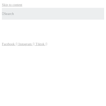
Skip to content
Search
✨ Livraison offerte dès 70€ | -10% première commande
Facebook
Instagram
Tiktok