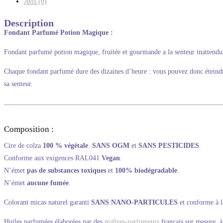
Avis (0)
Description
Fondant Parfumé Potion Magique
:
Fondant parfumé potion magique,
fruitée et gourmande a la senteur inattendu
Chaque fondant parfumé dure des dizaines d’heure : vous pouvez donc éteindre 
sa senteur.
Composition :
Cire de colza
100 % végétale
.
SANS OGM
et
SANS PESTICIDES
.
Conforme aux exigences RAL041
Vegan
.
N’émet
pas de substances toxiques
et
100% biodégradable
.
N’émet
aucune fumée
.
Colorant micas naturel garanti
SANS NANO-PARTICULES
et conforme à l
Huiles parfumées élaborées par des
maîtres-parfumeurs
français sur mesure, à