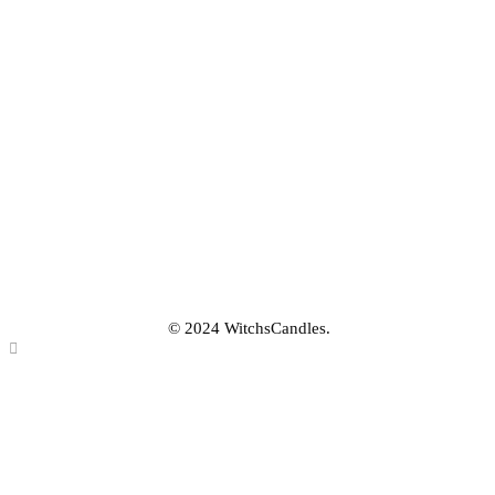
Blog
PAIEMENT SÉCURISÉ
QUI SOMMES-NOUS ?
La marque
Mentions légales
CGV/CGU
Politique de confidentialité
© 2024 WitchsCandles.