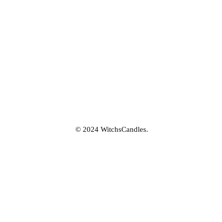
QUI SOMMES-NOUS ?
La marque
Mentions légales
CGV/CGU
Politique de confidentialité
© 2024 WitchsCandles.