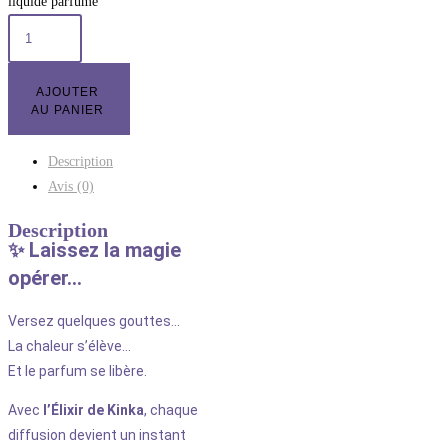
liquide parfumé
AJOUTER
AU PANIER
Description
Avis (0)
Description
✨ Laissez la magie
opérer…
Versez quelques gouttes…
La chaleur s’élève…
Et le parfum se libère.
Avec
l’Élixir de Kinka
, chaque
diffusion devient un instant