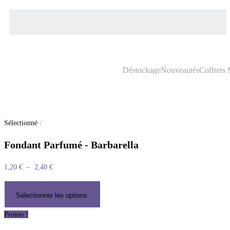
Déstockage
Nouveautés
Coffrets
Sélectionné :
Fondant Parfumé - Barbarella
1,20
€
–
2,40
€
Sélectionner les options
Promo !