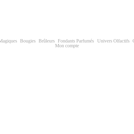
✨ Livraison offerte dès 70€ | -10% première commande
 Magiques
Bougies
Brûleurs
Fondants Parfumés
Univers Olfactifs
Mon compte