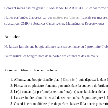
Colorant micas naturel garanti
SANS NANO-PARTICULES
et conforme à
Huiles parfumées élaborées par des
maîtres-parfumeurs
français sur mesure,
substances CMR
(Substances Cancérigènes, Mutagènes et Reprotoxiques).
Attention :
Ne laissez
jamais
une bougie allumée sans surveillance ou à proximité d’ob
Faites brûler les bougies hors de la portée des enfants et des animaux.
Comment utiliser un fondant parfumé
Allumez une bougie chauffe-plat
(
Dispo ici
) puis déposez-la dans 
Placez un ou plusieurs fondants parfumés dans la coupelle du brûleur
Le(s) fondant(s) parfumé(s) se liquéfiera(ont) sous la chaleur de la bo
Laissez fondre selon l’intensité de senteur souhaitée puis éteignez la
Quand la cire ne diffuse plus de parfum, laissez-là la durcir puis retir