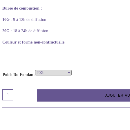
Durée de combustion :
10G
: 9 à 12h de diffusion
20G
: 18 à 24h de diffusion
Couleur et forme non-contractuelle
Poids Du Fondant
AJOUTER AU