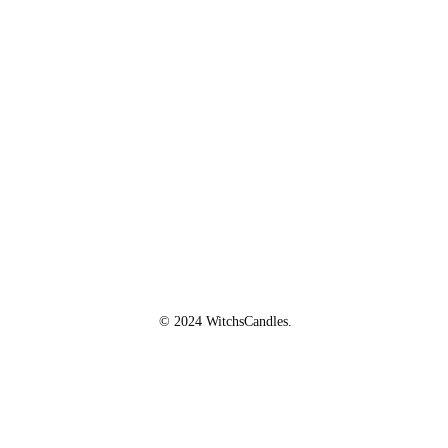
QUI SOMMES-NOUS ?
La marque
Mentions légales
CGV/CGU
Politique de confidentialité
© 2024 WitchsCandles.