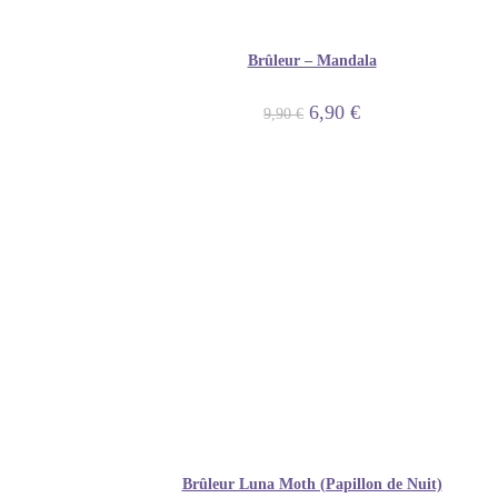
Brûleur – Mandala
6,90
€
9,90
€
Brûleur Luna Moth (Papillon de Nuit)