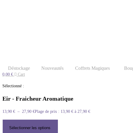
Déstockage
Nouveautés
Coffrets Magiques
Boug
0,00
€
Cart
Sélectionné :
Eir - Fraicheur Aromatique
13,90
€
–
27,90
€
Plage de prix : 13,90 € à 27,90 €
Sélectionner les options