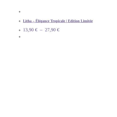
Litha – Élégance Tropicale | Edition Limitée
13,90
€
–
27,90
€
INFORMATION
Informations de livraison
Questions fréquentes
Précautions d’usages
Mon compte
CONTACT