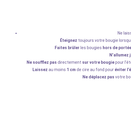
Ne lai
Éteignez
toujours votre bougie lorsq
Faites brûler
les bougies
hors de portée
N’allumez 
Ne soufflez pas
directement
sur votre bougie
pour l’ét
Laissez
au moins
1 cm
de cire au fond pour
éviter l
Ne déplacez pas
votre bo