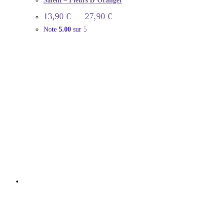
Salem – Fleurs D’Oranger
13,90
€
–
27,90
€
Note
5.00
sur 5