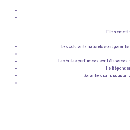
Elle n’émett
Les colorants naturels sont garanti
Les huiles parfumées sont élaborées 
Ils Réponde
Garanties
sans substan