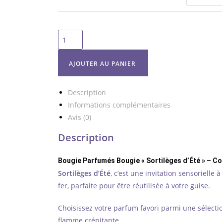
quantité
de
Bougie
AJOUTER AU PANIER
«
Sortilèges
Description
d’Été
Informations complémentaires
»
Avis (0)
–
Collection
Description
estivale
en
Bougie Parfumés Bougie « Sortilèges d’Été » – Col
boîte
Sortilèges d’Été
, c’est une invitation sensorielle
florale
fer, parfaite pour être réutilisée à votre guise.
Choisissez votre parfum favori parmi une sélectio
flamme crépitante.