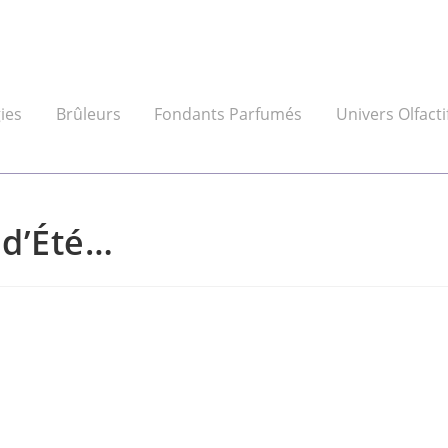
ies
Brûleurs
Fondants Parfumés
Univers Olfacti
 d’Été…