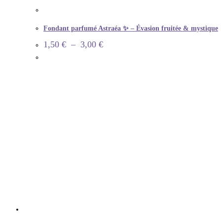
Fondant parfumé Astraéa ✨ – Évasion fruitée & mystique
1,50
€
–
3,00
€