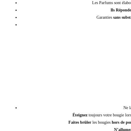
Les Parfums sont élabo
Ils Répond
Garanties
sans sub
Ne l
Éteignez
toujours votre bougie lo
Faites brûler
les bougies
hors de por
N’allume