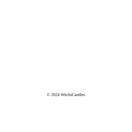
QUI SOMMES-NOUS ?
La marque
Mentions légales
CGV/CGU
Politique de confidentialité
© 2024 WitchsCandles.