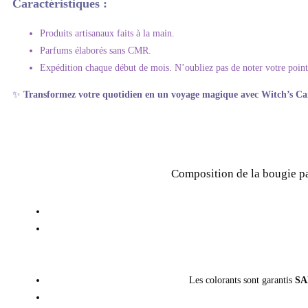
Caractéristiques :
Produits artisanaux faits à la main.
Parfums élaborés sans CMR.
Expédition chaque début de mois. N’oubliez pas de noter votre poin
✨
Transformez votre quotidien en un voyage magique avec Witch’s Ca
Composition de la bougie p
Les colorants sont garantis
SA