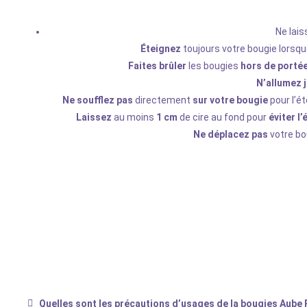
Ne lai
Éteignez
toujours votre bougie lorsq
Faites brûler
les bougies
hors de portée
N’allumez 
Ne soufflez pas
directement
sur votre bougie
pour l’ét
Laissez
au moins
1 cm
de cire au fond pour
éviter l
Ne déplacez pas
votre bo
Quelles sont les précautions d’usages de la bougies Aube P