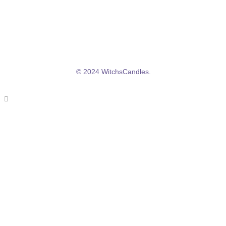
CGV/CGU
Politique de confidentialité
© 2024 WitchsCandles.