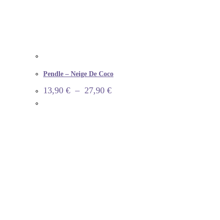
Pendle – Neige De Coco
13,90
€
–
27,90
€
INFORMATION
Informations de livraison
Questions fréquentes
Précautions d’usages