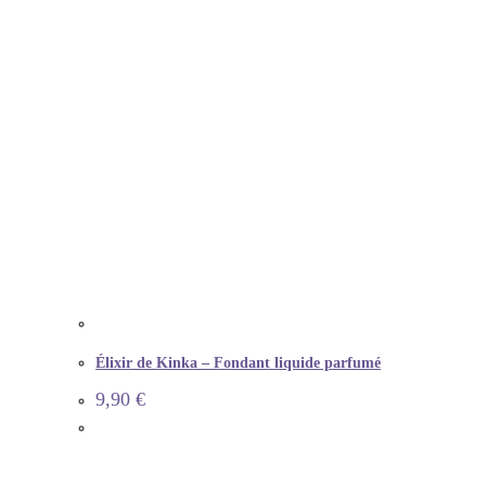
Élixir de Kinka – Fondant liquide parfumé
9,90
€