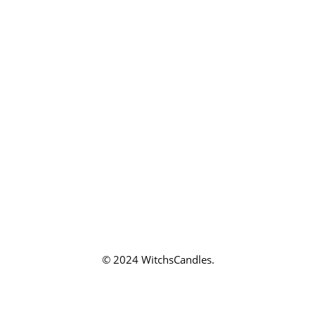
Mon compte
CONTACT
Nous contacter
Blog
PAIEMENT SÉCURISÉ
QUI SOMMES-NOUS ?
La marque
Mentions légales
CGV/CGU
Politique de confidentialité
© 2024 WitchsCandles.