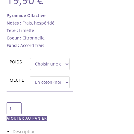
19,90
€
de
prix :
13,90 €
à
Pyramide Olfactive
19,90 €
Notes :
Frais, hespéridé
Tête :
Limette
Coeur :
Citronnelle,
Fond :
Accord frais
POIDS
MÈCHE
quantité
de
AJOUTER AU PANIER
Spellman
-
Description