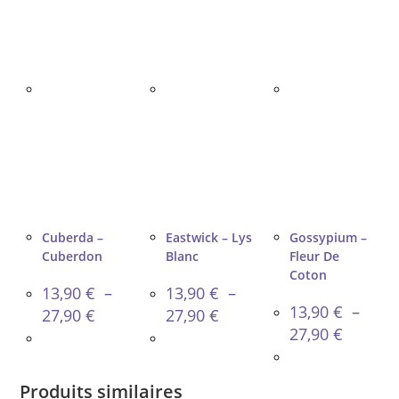
Cuberda –
Eastwick – Lys
Gossypium –
Cuberdon
Blanc
Fleur De
Coton
13,90
€
–
13,90
€
–
13,90
€
–
Plage
Plage
27,90
€
27,90
€
de
de
Plage
27,90
€
prix :
prix :
de
13,90 €
13,90 €
prix :
à
à
13,90 €
27,90 €
27,90 €
à
Produits similaires
27,90 €