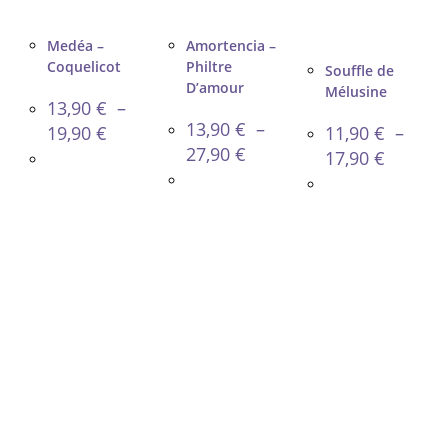
Medéa –
Amortencia –
Coquelicot
Philtre
Souffle de
D’amour
Mélusine
13,90
€
–
13,90
€
–
Plage
19,90
€
11,90
€
–
de
Plage
27,90
€
Plage
prix :
17,90
€
de
de
13,90 €
prix :
prix :
à
13,90 €
11,90 €
19,90 €
à
à
27,90 €
17,90 €
INFORMATION
Informations de livraison
Questions fréquentes
Précautions d’usages