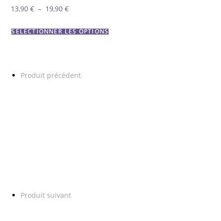
Plage
13,90
€
–
19,90
€
de
SÉLECTIONNER LES OPTIONS
prix :
13,90 €
à
19,90 €
Produit précédent
Produit suivant