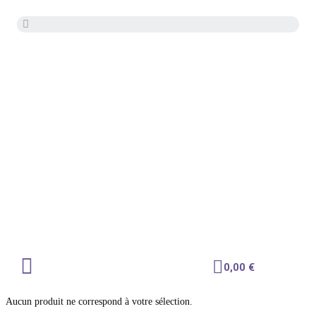
✨ Livraison offerte dès 70€ | -10% première
commande
0,00
€
Aucun produit ne correspond à votre sélection.