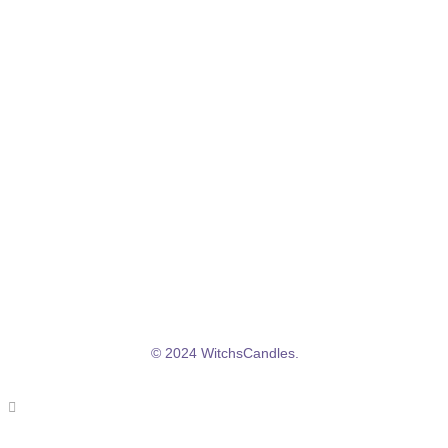
QUI SOMMES-NOUS ?
La marque
Mentions légales
CGV/CGU
Politique de confidentialité
© 2024 WitchsCandles.