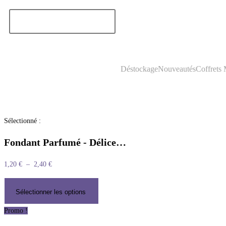
Déstockage
Nouveautés
Coffrets
Sélectionné :
Fondant Parfumé - Délice…
1,20
€
–
2,40
€
Sélectionner les options
Promo !