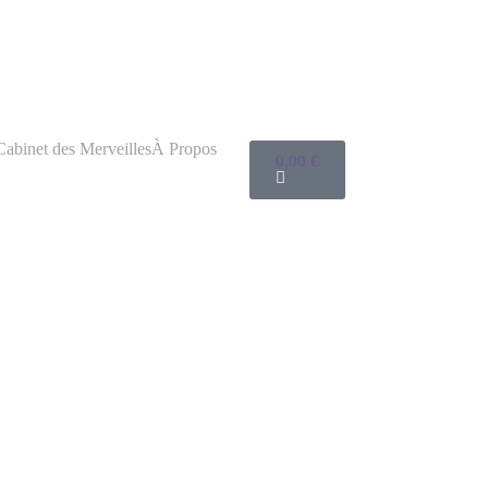
Cabinet des Merveilles
À Propos
0,00
€