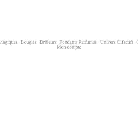
✨ Livraison offerte dès 70€ | -10% première commande
 Magiques
Bougies
Brûleurs
Fondants Parfumés
Univers Olfactifs
Mon compte