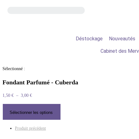
Déstockage
Nouveautés
Cabinet des Merv
Sélectionné :
Fondant Parfumé - Cuberda
1,50
€
–
3,00
€
Sélectionner les options
Produit précédent