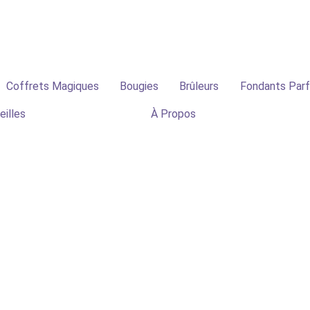
✨ Livraison offerte dès 70€ | -10% première co
Coffrets Magiques
Bougies
Brûleurs
Fondants Par
eilles
À Propos