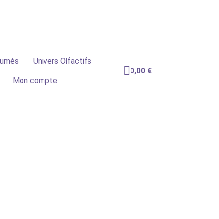
mmande
fumés
Univers Olfactifs
0,00
€
Mon compte