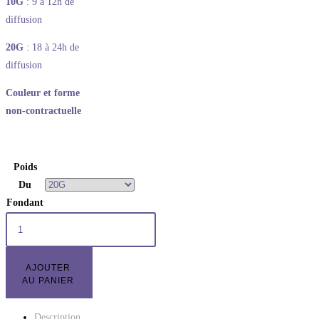
10G
: 9 à 12h de
diffusion
20G
: 18 à 24h de
diffusion
Couleur et forme
non-contractuelle
Poids
Du
Fondant
AJOUTER
AU PANIER
Description