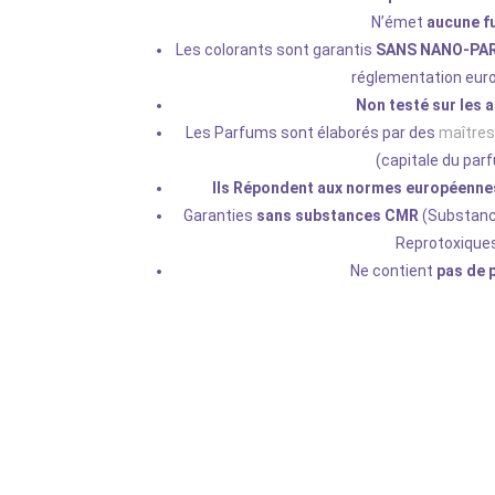
N’émet
aucune f
Les colorants sont garantis
SANS NANO-PA
réglementation eur
Non testé sur les 
Les Parfums sont élaborés par des
maître
(capitale du par
Ils Répondent aux normes européenne
Garanties
sans substances CMR
(Substanc
Reprotoxiques
Ne contient
pas de p