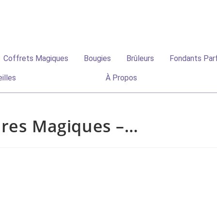
✨ Livraison offerte dès 70€ | -10% première co
Coffrets Magiques
Bougies
Brûleurs
Fondants Par
illes
À Propos
res Magiques –…