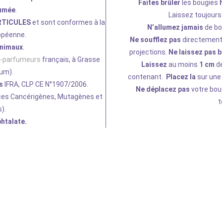
Faites brûler
les bougies
h
umée
.
Laissez toujours
RTICULES
et sont conformes à la
N’allumez jamais
de bo
opéenne.
Ne soufflez pas
directemen
animaux
.
projections.
Ne laissez pas b
s-parfumeurs
français, à Grasse
Laissez
au moins
1 cm
de
fum).
contenant.
Placez la
sur une
s
IFRA, CLP CE N°1907/2006.
Ne déplacez pas
votre bou
es Cancérigènes, Mutagènes et
t
).
htalate.