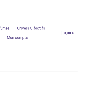
mmande
fumés
Univers Olfactifs
0,00
€
Mon compte