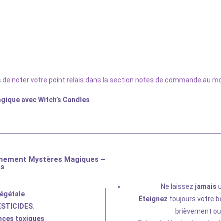
as de noter votre point relais dans la section notes de commande au
gique avec Witch’s Candles
nnement Mystères Magiques –
es
Ne laissez
jamais
u
végétale
.
Éteignez
toujours votre b
ESTICIDES
.
brièvement ou 
nces toxiques
.